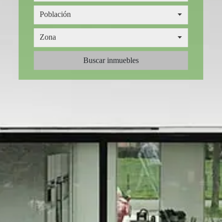
Provincia
Población
Población
Zona
Zona
Buscar inmuebles