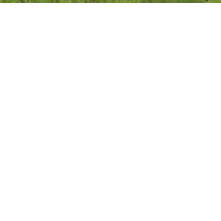
Norkasa Inmobiliaria, asesores inmobiliarios profesionales en Oviedo
Norkasa
984994824
666195051
oviedo@norkasa.com