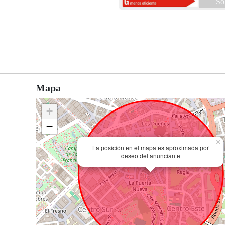
So
Mapa
+
−
×
La posición en el mapa es aproximada por
deseo del anunciante