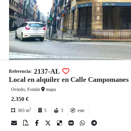
2137-AL
Referencia:
Local en alquiler en Calle Campomanes
Oviedo, Fontán
mapa
2.350 €
2
303 m
5
3
este