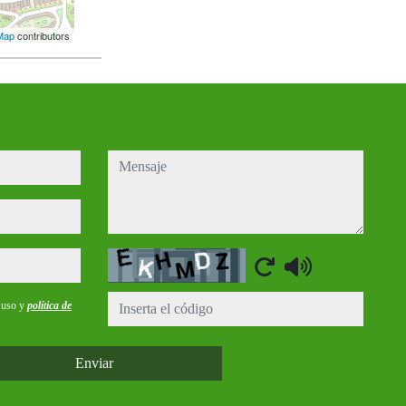
Map
contributors
mensaje
Captcha
e uso y
política de
Enviar