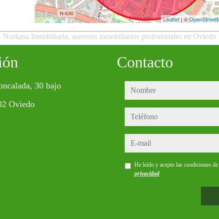
Leaflet
| ©
OpenStreet
Norkasa Inmobiliaria, asesores inmobiliarios profesionales en Oviedo
ión
Contacto
oncalada, 30 bajo
nombre
02 Oviedo
teléfono
e-mail
He leído y acepto las condiciones d
privacidad