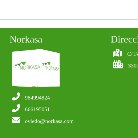
Norkasa
Direcc
C/ F
330
984994824
666195051
oviedo@norkasa.com