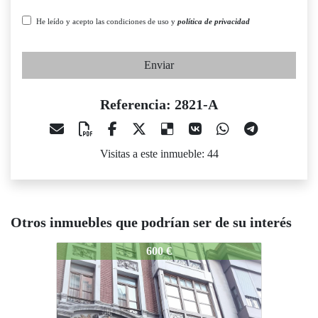
He leído y acepto las condiciones de uso y
política de privacidad
Enviar
Referencia: 2821-A
Visitas a este inmueble: 44
Otros inmuebles que podrían ser de su interés
821-A
2821-A
2821-A
600 €
950 €