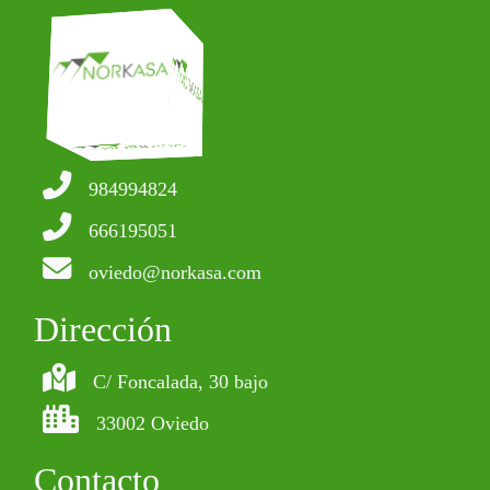
984994824
666195051
oviedo@norkasa.com
Dirección
C/ Foncalada, 30 bajo
33002 Oviedo
Contacto