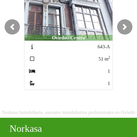
Previous
Next
Oviedo / Centro
643-A
2
51
m
1
1
Norkasa Inmobiliaria, asesores inmobiliarios profesionales en Oviedo
Norkasa