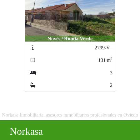
Novés / Ronda Verde
2799-V_
2
131
m
3
2
Norkasa Inmobiliaria, asesores inmobiliarios profesionales en Oviedo
Norkasa