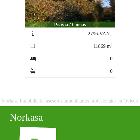
Pravia / Corias
2796-VAN_
2
11869
m
0
0
Norkasa Inmobiliaria, asesores inmobiliarios profesionales en Oviedo
Norkasa