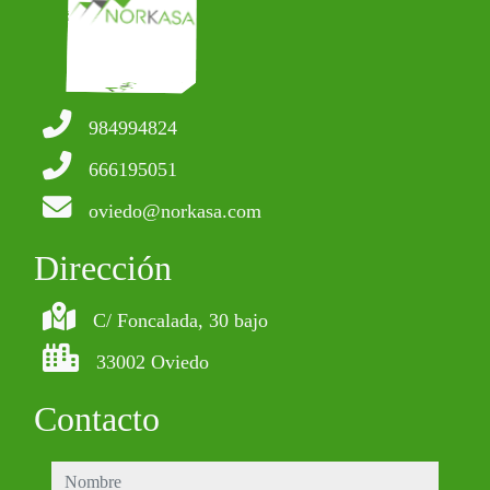
984994824
666195051
oviedo@norkasa.com
Dirección
C/ Foncalada, 30 bajo
33002 Oviedo
Contacto
nombre