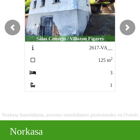
Previous
Next
Salas Concejo / Villazon Figares
2617-VA__
2
125
m
3
1
Norkasa Inmobiliaria, asesores inmobiliarios profesionales en Oviedo
Norkasa