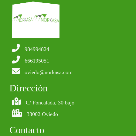
984994824
666195051
oviedo@norkasa.com
Dirección
C/ Foncalada, 30 bajo
33002 Oviedo
Contacto