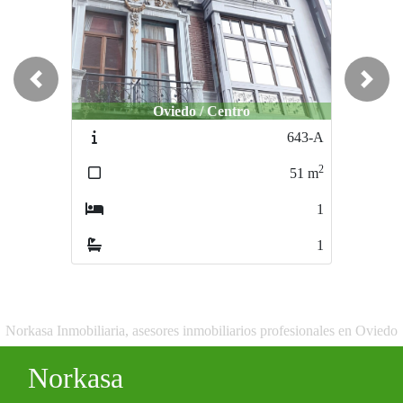
Previous
Next
Oviedo / Centro
643-A
2
51
m
1
1
Norkasa Inmobiliaria, asesores inmobiliarios profesionales en Oviedo
Norkasa