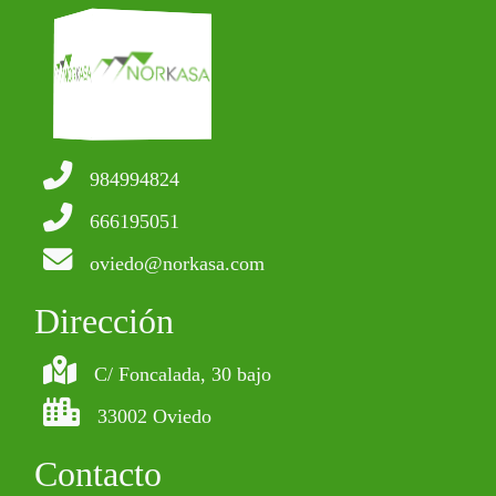
984994824
666195051
oviedo@norkasa.com
Dirección
C/ Foncalada, 30 bajo
33002 Oviedo
Contacto